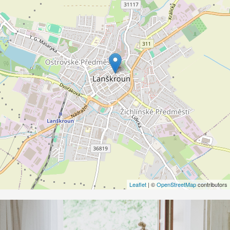
Leaflet
| ©
OpenStreetMap
contributors