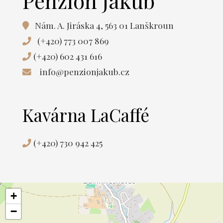
Penzion Jakub
Nám. A. Jiráska 4, 563 01 Lanškroun
(+420) 773 007 869
(+420) 602 431 616
info@penzionjakub.cz
Kavárna LaCaffé
(+420) 730
942 425
+
−